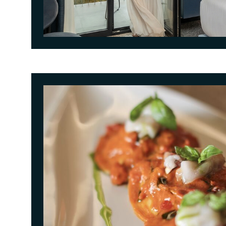
<p>Pi&ugrave; tempo per vivere il lago, senza fretta. Un invito a rallentare, lasciarsi avvolgere dall&rsq