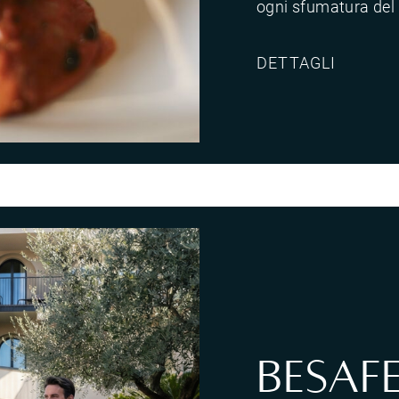
ogni sfumatura del 
DETTAGLI
vini della Cantina Valetti, in un abbinamento pensato per esaltare ogni sfumatura del percorso culinario.</p>
BeSaf