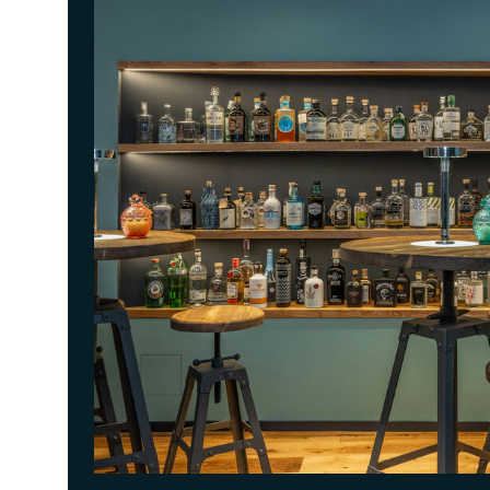
<p>Un dialogo di aromi che richiamano gli effluvi mediterranei e la natura del Lago di Garda, tra pi&ugra