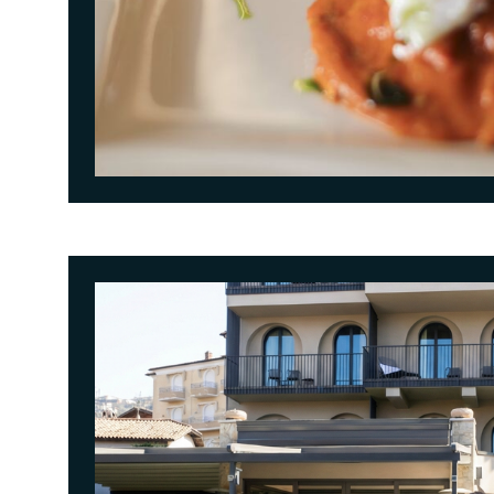
<p>Un men&ugrave; degustazione di carne o di pesce firmato dallo Chef Luigi Barnaba, accompagnato dai 