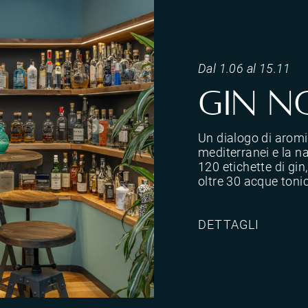
Dal 1.06 al 15.11
Gin n
Un dialogo di aromi
mediterranei e la na
120 etichette di gin
oltre 30 acque toni
DETTAGLI
ve; di 120 etichette di gin, provenienti da tutto il mondo, e oltre 30 acque toniche.</p>