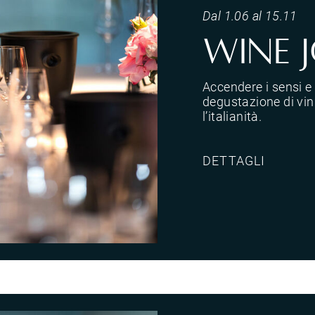
Dal 1.06 al 15.11
Wine 
Accendere i sensi e
degustazione di vini
l’italianità.
DETTAGLI
&rsquo;italianit&agrave;.</p>