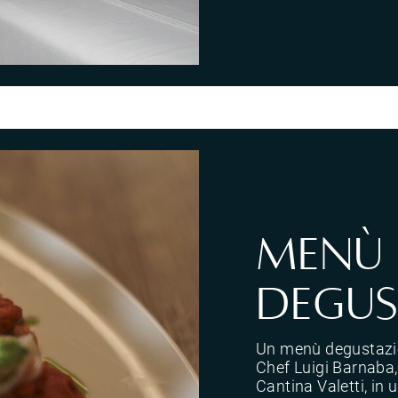
uo;atmosfera e vivere ogni momento, tra luce, acqua e silenzi.</p>
Menù
degus
Un menù degustazion
Chef Luigi Barnaba,
Cantina Valetti, in