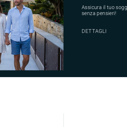
Assicura il tuo sog
senza pensieri!
DETTAGLI