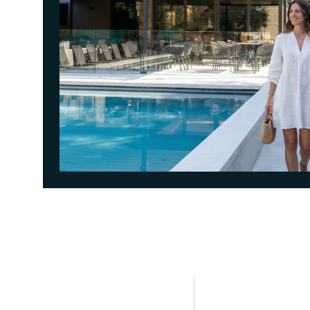
<p>Assicura il tuo soggiorno con BeSafe Rate e viaggia senza pensieri!</p>