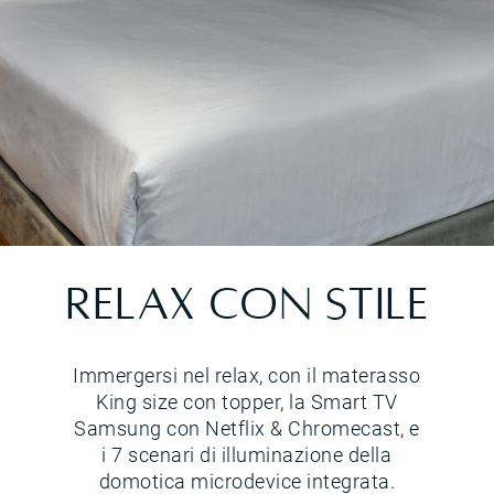
Junior suite vista lago
RELAX CON STILE
Immergersi nel relax, con il materasso
King size con topper, la Smart TV
Samsung con Netflix & Chromecast, e
i 7 scenari di illuminazione della
domotica microdevice integrata.