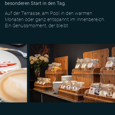
besonderen Start in den Tag.
Auf der Terrasse, am Pool in den warmen
Monaten oder ganz entspannt im Innenbereich.
Ein Genussmoment, der bleibt.
Frühstück und Taste Moments im Hotel Al Caminetto
Gen
nt folgt seinem eigenen Geschmack.
Genussmomente | Vom ersten Kaffee bis zum Abend. Jeder Moment folgt seinem ei